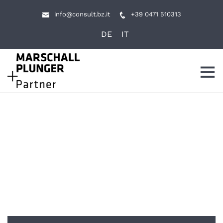
info@consult.bz.it
+39 0471 510313
DE
IT